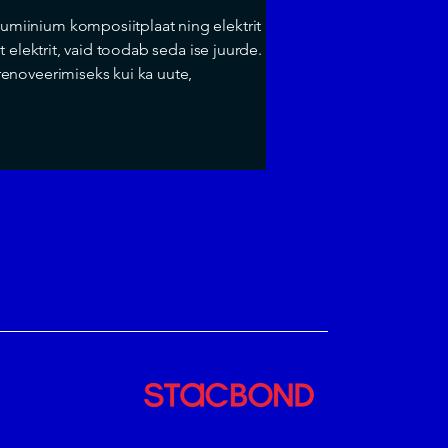
miinium komposiitplaat ning elektrit
 elektrit, vaid toodab seda ise juurde.
enoveerimiseks kui ka uute,