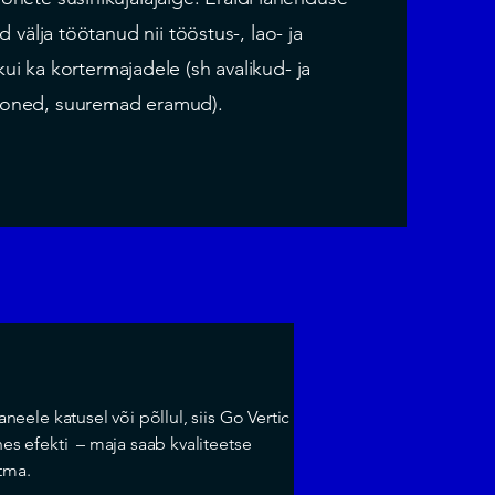
 välja töötanud nii tööstus-, lao- ja
i ka kortermajadele (sh avalikud- ja
oned, suuremad eramud).
eele katusel või põllul, siis Go Vertic
s efekti – maja saab kvaliteetse
otma.