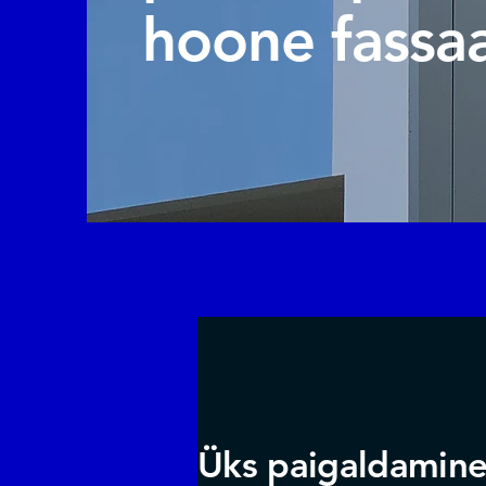
hoone fassa
Üks paigaldamin