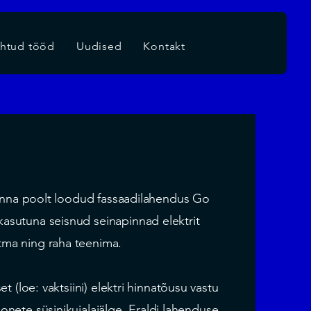
htud tööd
Uudised
Kontakt
na poolt loodud fassaadilahendus Go
kasutuna seisnud seinapinnad elektrit
tma ning raha teenima.
t (loe: vaktsiini) elektri hinnatõusu vastu
onete süsinikujalajälge. Eraldi lahenduse