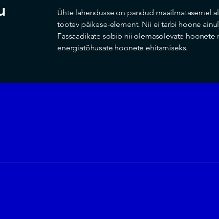
u
Ühte lahendusse on pandud maailmatasemel alu
tootev päikese-element. Nii ei tarbi hoone ainult
Fassaadikate sobib nii olemasolevate hoonete r
energiatõhusate hoonete ehitamiseks.