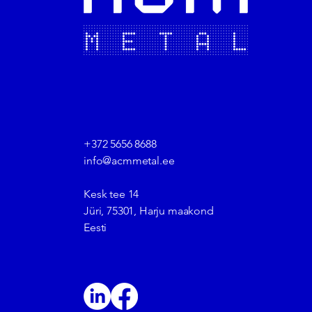
+372 5656 8688
info@acmmetal.ee
Kesk tee 14
Jüri, 75301, Harju maakond
Eesti