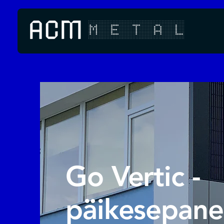
Go Vertic -
päikesepane