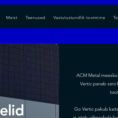
Meist
Teenused
Vastutustundlik tootmine
Te
ACM Metal meeskon
Vertic paneb seni 
too
elid
Go Vertic pakub kaitse
ja aitab vähendada ho