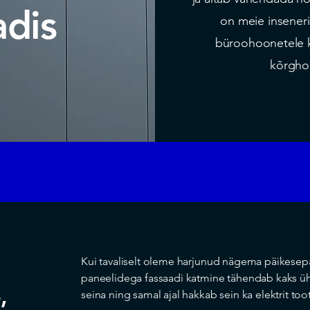
adis
on meie insenerid
büroohoonetele ku
kõrgho
Kui tavaliselt oleme harjunud nägema päikesepan
paneelidega fassaadi katmine tähendab kaks ühe
e,
seina ning samal ajal hakkab sein ka elektrit to